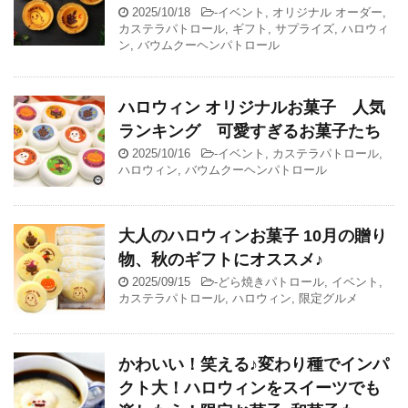
2025/10/18
-
イベント
,
オリジナル オーダー
,
カステラパトロール
,
ギフト
,
サプライズ
,
ハロウィ
ン
,
バウムクーヘンパトロール
ハロウィン オリジナルお菓子 人気
ランキング 可愛すぎるお菓子たち
2025/10/16
-
イベント
,
カステラパトロール
,
ハロウィン
,
バウムクーヘンパトロール
大人のハロウィンお菓子 10月の贈り
物、秋のギフトにオススメ♪
2025/09/15
-
どら焼きパトロール
,
イベント
,
カステラパトロール
,
ハロウィン
,
限定グルメ
かわいい！笑える♪変わり種でインパ
クト大！ハロウィンをスイーツでも