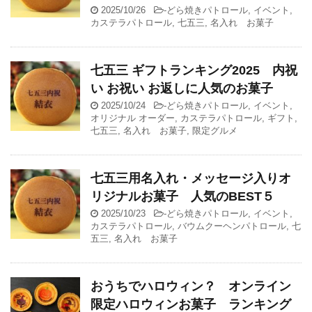
2025/10/26
-
どら焼きパトロール
,
イベント
,
カステラパトロール
,
七五三
,
名入れ お菓子
七五三 ギフトランキング2025 内祝
い お祝い お返しに人気のお菓子
2025/10/24
-
どら焼きパトロール
,
イベント
,
オリジナル オーダー
,
カステラパトロール
,
ギフト
,
七五三
,
名入れ お菓子
,
限定グルメ
七五三用名入れ・メッセージ入りオ
リジナルお菓子 人気のBEST５
2025/10/23
-
どら焼きパトロール
,
イベント
,
カステラパトロール
,
バウムクーヘンパトロール
,
七
五三
,
名入れ お菓子
おうちでハロウィン？ オンライン
限定ハロウィンお菓子 ランキング