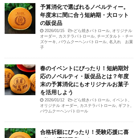
予算消化で選ばれるノベルティー。
年度末に間に合う短納期・大ロット
の販促品
2026/01/15
-
どら焼きパトロール
,
オリジナル
オーダー
,
カステラパトロール
,
チーズタルト・チー
ズケーキ
,
バウムクーヘンパトロール
,
名入れ お菓
子
春のイベントにぴったり！短納期対
応のノベルティ・販促品とは？年度
末の予算消化にもオリジナルお菓子
を活用しよう
2026/01/12
-
どら焼きパトロール
,
イベント
,
オリジナル オーダー
,
カステラパトロール
,
ギフト
,
バウムクーヘンパトロール
合格祈願にぴったり！受験応援に喜