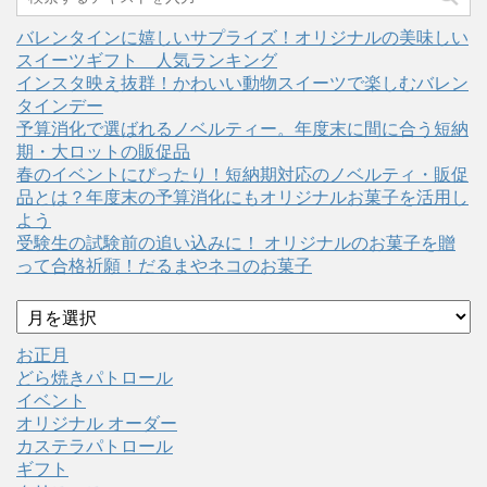
バレンタインに嬉しいサプライズ！オリジナルの美味しい
スイーツギフト 人気ランキング
インスタ映え抜群！かわいい動物スイーツで楽しむバレン
タインデー
予算消化で選ばれるノベルティー。年度末に間に合う短納
期・大ロットの販促品
春のイベントにぴったり！短納期対応のノベルティ・販促
品とは？年度末の予算消化にもオリジナルお菓子を活用し
よう
受験生の試験前の追い込みに！ オリジナルのお菓子を贈
って合格祈願！だるまやネコのお菓子
ア
ー
カ
お正月
イ
どら焼きパトロール
ブ
イベント
オリジナル オーダー
カステラパトロール
ギフト