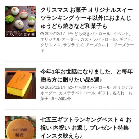
クリスマス お菓子 オリジナルスイー
ツランキング ケーキ以外におまんじ
ゅうどら焼きなど和菓子も
2025/12/17
-
どら焼きパトロール
,
イベント
,
オリジナル オーダー
,
カステラパトロール
,
ギフト
,
クリスマス
,
サプライズ
,
チーズタルト・チーズケー
キ
今年1年お世話になりました、と毎年
贈る方に贈りたい品5選♪
2025/11/14
-
どら焼きパトロール
,
オリジナル
オーダー
,
カステラパトロール
,
ギフト
,
名入れ お
菓子
,
食べ物以外
七五三ギフトランキングベスト４ お
祝い 内祝い お返し プレゼント特集
インスタ映えも♪