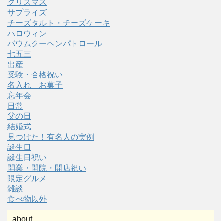
クリスマス
サプライズ
チーズタルト・チーズケーキ
ハロウィン
バウムクーヘンパトロール
七五三
出産
受験・合格祝い
名入れ お菓子
忘年会
日常
父の日
結婚式
見つけた！有名人の実例
誕生日
誕生日祝い
開業・開院・開店祝い
限定グルメ
雑談
食べ物以外
about