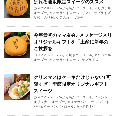
ばれる通販限定スイーツのススメ
2026/01/06
-
どら焼きパトロール
,
オリジナル
オーダー
,
カステラパトロール
,
ギフト
,
サプライズ
,
受験・合格祝い
,
名入れ お菓子
今年最初のママ友会♪ メッセージ入り
オリジナルギフトを手土産に新年の
ご挨拶を
2025/12/26
-
どら焼きパトロール
,
オリジナル
オーダー
,
カステラパトロール
,
サプライズ
クリスマスはケーキだけじゃない! 可
愛すぎ！季節限定オリジナルギフト
スイーツ
2025/12/23
-
どら焼きパトロール
,
イベント
,
オリジナル オーダー
,
カステラパトロール
,
ギフト
,
バウムクーヘンパトロール
,
食べ物以外