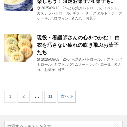
楽しもう！限定お菓子♪和菓子も。
2025/09/12
-
どら焼きパトロール
,
イベント
,
カステラパトロール
,
ギフト
,
チーズタルト・チーズ
ケーキ
,
ハロウィン
,
名入れ お菓子
現役・看護師さんの心をつかむ！ 白
衣を汚さない疲れの吹き飛ぶお菓子
たち
2025/09/09
-
どら焼きパトロール
,
カステラパ
トロール
,
ギフト
,
バウムクーヘンパトロール
,
名入
れ お菓子
,
日常
1
2
…
11
次へ »