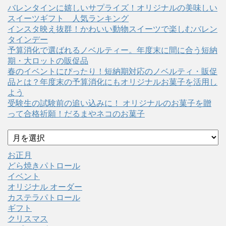
バレンタインに嬉しいサプライズ！オリジナルの美味しい
スイーツギフト 人気ランキング
インスタ映え抜群！かわいい動物スイーツで楽しむバレン
タインデー
予算消化で選ばれるノベルティー。年度末に間に合う短納
期・大ロットの販促品
春のイベントにぴったり！短納期対応のノベルティ・販促
品とは？年度末の予算消化にもオリジナルお菓子を活用し
よう
受験生の試験前の追い込みに！ オリジナルのお菓子を贈
って合格祈願！だるまやネコのお菓子
ア
ー
カ
お正月
イ
どら焼きパトロール
ブ
イベント
オリジナル オーダー
カステラパトロール
ギフト
クリスマス