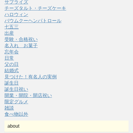
サプライズ
チーズタルト・チーズケーキ
ハロウィン
バウムクーヘンパトロール
七五三
出産
受験・合格祝い
名入れ お菓子
忘年会
日常
父の日
結婚式
見つけた！有名人の実例
誕生日
誕生日祝い
開業・開院・開店祝い
限定グルメ
雑談
食べ物以外
about