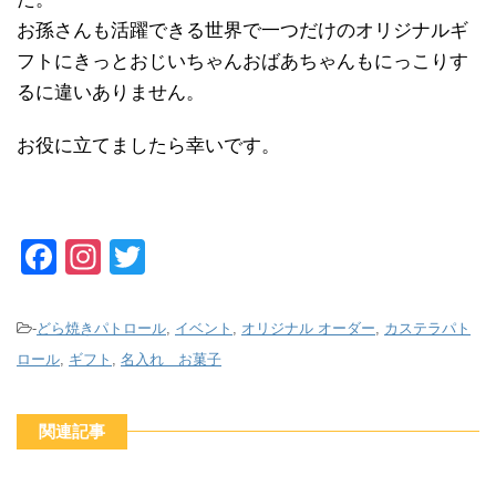
お孫さんも活躍できる世界で一つだけのオリジナルギ
フトにきっとおじいちゃんおばあちゃんもにっこりす
るに違いありません。
お役に立てましたら幸いです。
F
In
T
a
st
wi
c
a
tt
-
どら焼きパトロール
,
イベント
,
オリジナル オーダー
,
カステラパト
e
gr
er
ロール
,
ギフト
,
名入れ お菓子
b
a
o
m
関連記事
o