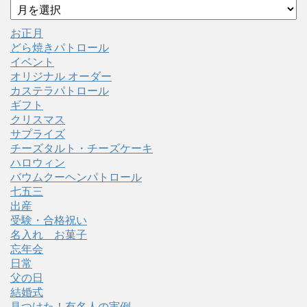
ア
ー
カ
お正月
イ
どら焼きパトロール
ブ
イベント
オリジナル オーダー
カステラパトロール
ギフト
クリスマス
サプライズ
チーズタルト・チーズケーキ
ハロウィン
バウムクーヘンパトロール
七五三
出産
受験・合格祝い
名入れ お菓子
忘年会
日常
父の日
結婚式
見つけた！有名人の実例