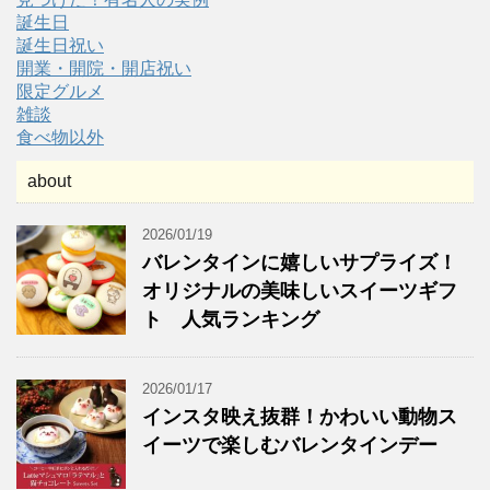
誕生日
誕生日祝い
開業・開院・開店祝い
限定グルメ
雑談
食べ物以外
about
2026/01/19
バレンタインに嬉しいサプライズ！
オリジナルの美味しいスイーツギフ
ト 人気ランキング
2026/01/17
インスタ映え抜群！かわいい動物ス
イーツで楽しむバレンタインデー