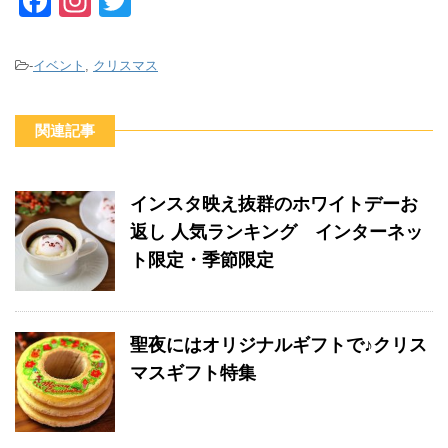
F
In
T
a
st
wi
c
a
tt
-
イベント
,
クリスマス
e
gr
er
b
a
関連記事
o
m
o
インスタ映え抜群のホワイトデーお
k
返し 人気ランキング インターネッ
ト限定・季節限定
聖夜にはオリジナルギフトで♪クリス
マスギフト特集