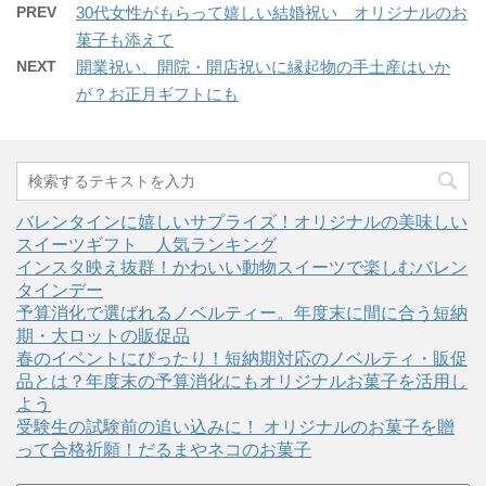
PREV
30代女性がもらって嬉しい結婚祝い オリジナルのお
菓子も添えて
NEXT
開業祝い、開院・開店祝いに縁起物の手土産はいか
が？お正月ギフトにも
バレンタインに嬉しいサプライズ！オリジナルの美味しい
スイーツギフト 人気ランキング
インスタ映え抜群！かわいい動物スイーツで楽しむバレン
タインデー
予算消化で選ばれるノベルティー。年度末に間に合う短納
期・大ロットの販促品
春のイベントにぴったり！短納期対応のノベルティ・販促
品とは？年度末の予算消化にもオリジナルお菓子を活用し
よう
受験生の試験前の追い込みに！ オリジナルのお菓子を贈
って合格祈願！だるまやネコのお菓子