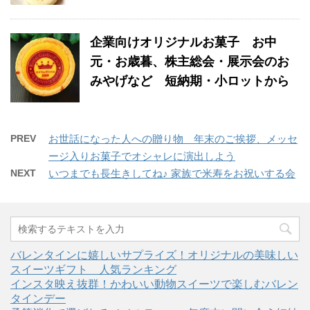
企業向けオリジナルお菓子 お中
元・お歳暮、株主総会・展示会のお
みやげなど 短納期・小ロットから
PREV
お世話になった人への贈り物 年末のご挨拶、メッセ
ージ入りお菓子でオシャレに演出しよう
NEXT
いつまでも長生きしてね♪ 家族で米寿をお祝いする会
バレンタインに嬉しいサプライズ！オリジナルの美味しい
スイーツギフト 人気ランキング
インスタ映え抜群！かわいい動物スイーツで楽しむバレン
タインデー