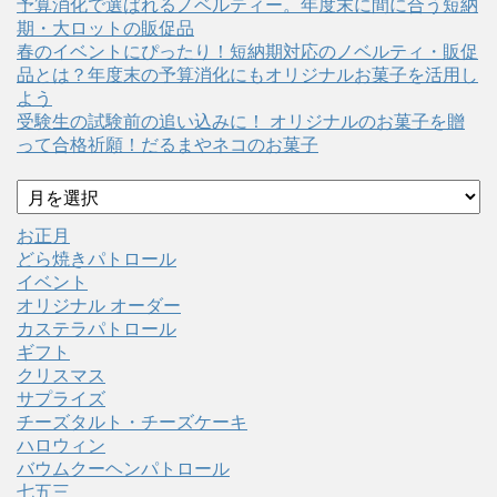
予算消化で選ばれるノベルティー。年度末に間に合う短納
期・大ロットの販促品
春のイベントにぴったり！短納期対応のノベルティ・販促
品とは？年度末の予算消化にもオリジナルお菓子を活用し
よう
受験生の試験前の追い込みに！ オリジナルのお菓子を贈
って合格祈願！だるまやネコのお菓子
ア
ー
カ
お正月
イ
どら焼きパトロール
ブ
イベント
オリジナル オーダー
カステラパトロール
ギフト
クリスマス
サプライズ
チーズタルト・チーズケーキ
ハロウィン
バウムクーヘンパトロール
七五三