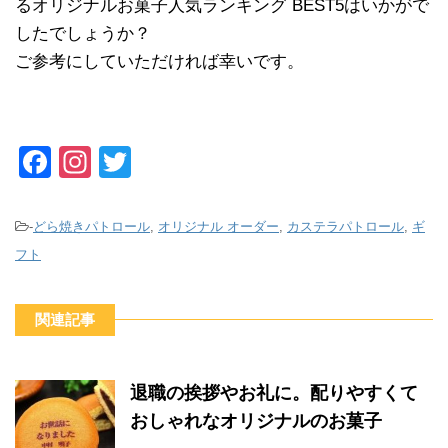
るオリジナルお菓子人気ランキング BEST5はいかがで
したでしょうか？
ご参考にしていただければ幸いです。
F
In
T
a
st
wi
c
a
tt
-
どら焼きパトロール
,
オリジナル オーダー
,
カステラパトロール
,
ギ
e
gr
er
フト
b
a
o
m
関連記事
o
k
退職の挨拶やお礼に。配りやすくて
おしゃれなオリジナルのお菓子