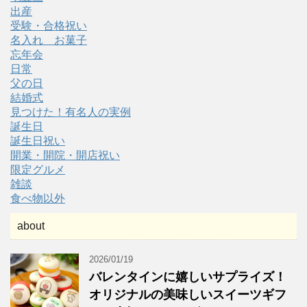
出産
受験・合格祝い
名入れ お菓子
忘年会
日常
父の日
結婚式
見つけた！有名人の実例
誕生日
誕生日祝い
開業・開院・開店祝い
限定グルメ
雑談
食べ物以外
about
2026/01/19
バレンタインに嬉しいサプライズ！
オリジナルの美味しいスイーツギフ