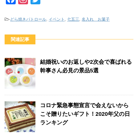
a
st
wi
c
a
tt
-
どら焼きパトロール
,
イベント
,
七五三
,
名入れ お菓子
e
gr
er
b
a
関連記事
o
m
o
結婚祝いのお返しや2次会で喜ばれる
k
幹事さん必見の景品5選
コロナ緊急事態宣言で会えないから
こそ贈りたいギフト！2020年父の日
ランキング