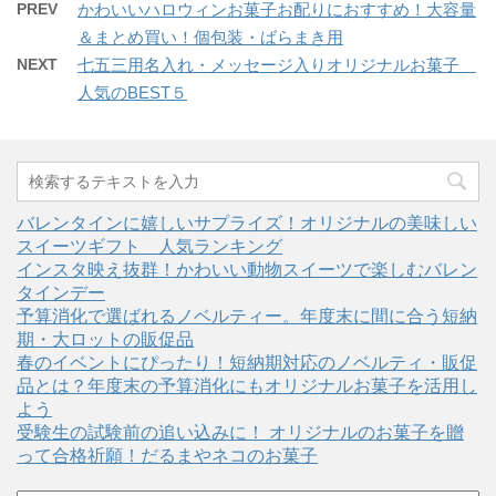
PREV
かわいいハロウィンお菓子お配りにおすすめ！大容量
＆まとめ買い！個包装・ばらまき用
NEXT
七五三用名入れ・メッセージ入りオリジナルお菓子
人気のBEST５
バレンタインに嬉しいサプライズ！オリジナルの美味しい
スイーツギフト 人気ランキング
インスタ映え抜群！かわいい動物スイーツで楽しむバレン
タインデー
予算消化で選ばれるノベルティー。年度末に間に合う短納
期・大ロットの販促品
春のイベントにぴったり！短納期対応のノベルティ・販促
品とは？年度末の予算消化にもオリジナルお菓子を活用し
よう
受験生の試験前の追い込みに！ オリジナルのお菓子を贈
って合格祈願！だるまやネコのお菓子