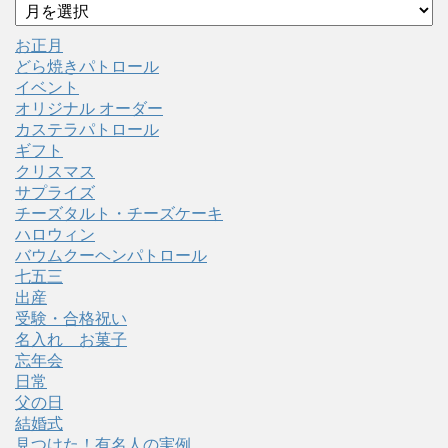
ア
ー
カ
お正月
イ
どら焼きパトロール
ブ
イベント
オリジナル オーダー
カステラパトロール
ギフト
クリスマス
サプライズ
チーズタルト・チーズケーキ
ハロウィン
バウムクーヘンパトロール
七五三
出産
受験・合格祝い
名入れ お菓子
忘年会
日常
父の日
結婚式
見つけた！有名人の実例