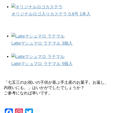
オリジナルロゴ入りカステラ 0.6号 1本入
Latteマシュマロ ラテマル 3個入
Latteマシュマロ ラテマル 5個入
「七五三のお祝いの子供が喜ぶ手土産のお菓子。お返し、
内祝いにも。」はいかがでしたでしょうか？
ご参考になれば幸いです。
F
In
T