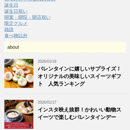
誕生日
誕生日祝い
開業・開院・開店祝い
限定グルメ
雑談
食べ物以外
about
2026/01/19
バレンタインに嬉しいサプライズ！
オリジナルの美味しいスイーツギフ
ト 人気ランキング
2026/01/17
インスタ映え抜群！かわいい動物ス
イーツで楽しむバレンタインデー