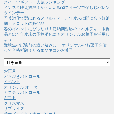
スイーツギフト 人気ランキング
インスタ映え抜群！かわいい動物スイーツで楽しむバレン
タインデー
予算消化で選ばれるノベルティー。年度末に間に合う短納
期・大ロットの販促品
春のイベントにぴったり！短納期対応のノベルティ・販促
品とは？年度末の予算消化にもオリジナルお菓子を活用し
よう
受験生の試験前の追い込みに！ オリジナルのお菓子を贈
って合格祈願！だるまやネコのお菓子
ア
ー
カ
お正月
イ
どら焼きパトロール
ブ
イベント
オリジナル オーダー
カステラパトロール
ギフト
クリスマス
サプライズ
チーズタルト・チーズケーキ