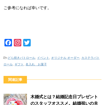
ご参考になれば幸いです。
F
In
T
a
st
wi
c
a
tt
-
どら焼きパトロール
,
イベント
,
オリジナル オーダー
,
カステラパト
e
gr
er
ロール
,
ギフト
,
名入れ お菓子
b
a
o
m
関連記事
o
k
木婚式とは？結婚記念日プレゼント
のスタッフオススメ。結婚祝いの夫