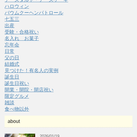
ハロウィン
バウムクーヘンパトロール
七五三
出産
受験・合格祝い
名入れ お菓子
忘年会
日常
父の日
結婚式
見つけた！有名人の実例
誕生日
誕生日祝い
開業・開院・開店祝い
限定グルメ
雑談
食べ物以外
about
2026/01/19