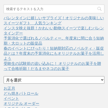
バレンタインに嬉しいサプライズ！オリジナルの美味しい
スイーツギフト 人気ランキング
インスタ映え抜群！かわいい動物スイーツで楽しむバレン
タインデー
予算消化で選ばれるノベルティー。年度末に間に合う短納
期・大ロットの販促品
春のイベントにぴったり！短納期対応のノベルティ・販促
品とは？年度末の予算消化にもオリジナルお菓子を活用し
よう
受験生の試験前の追い込みに！ オリジナルのお菓子を贈
って合格祈願！だるまやネコのお菓子
ア
ー
カ
お正月
イ
どら焼きパトロール
ブ
イベント
オリジナル オーダー