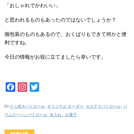
「おしゃれでかわいい」
と思われるものもあったのではないでしょうか？
個包装のものもあるので、おくばりもできて何かと便
利ですね。
今日の情報がお役に立てましたら幸いです。
F
In
T
a
st
wi
c
a
tt
-
どら焼きパトロール
,
オリジナル オーダー
,
カステラパトロール
,
バ
e
gr
er
ウムクーヘンパトロール
,
名入れ お菓子
b
a