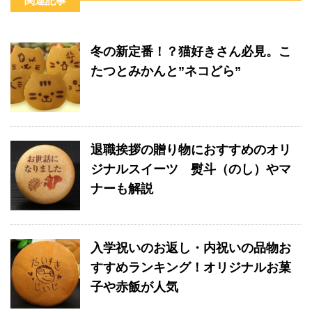
o
m
関連記事
o
k
冬の新定番！？猫好きさん必見。こ
たつとみかんと”ネコどら”
退職挨拶の贈り物におすすめのオリ
ジナルスイーツ 熨斗（のし）やマ
ナーも解説
入学祝いのお返し・内祝いの品物お
すすめランキング！オリジナルお菓
子や赤飯が人気