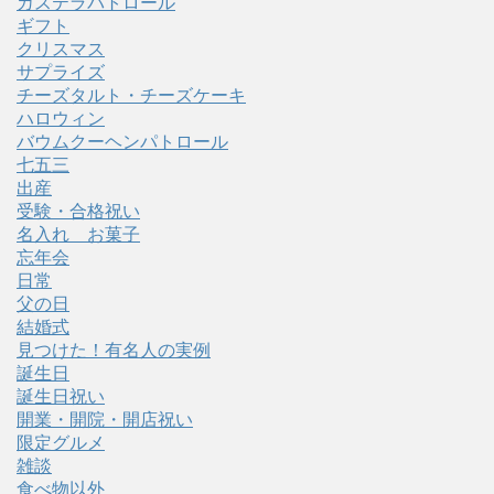
カステラパトロール
ギフト
クリスマス
サプライズ
チーズタルト・チーズケーキ
ハロウィン
バウムクーヘンパトロール
七五三
出産
受験・合格祝い
名入れ お菓子
忘年会
日常
父の日
結婚式
見つけた！有名人の実例
誕生日
誕生日祝い
開業・開院・開店祝い
限定グルメ
雑談
食べ物以外