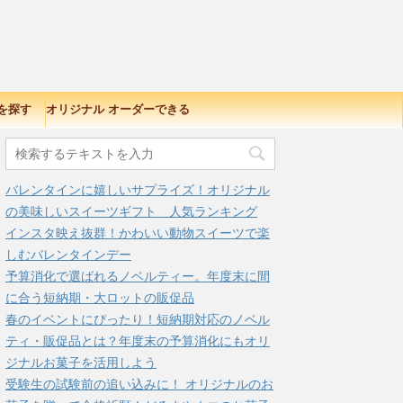
を探す
オリジナル オーダーできる
品
バレンタインに嬉しいサプライズ！オリジナル
の美味しいスイーツギフト 人気ランキング
インスタ映え抜群！かわいい動物スイーツで楽
しむバレンタインデー
予算消化で選ばれるノベルティー。年度末に間
に合う短納期・大ロットの販促品
春のイベントにぴったり！短納期対応のノベル
ティ・販促品とは？年度末の予算消化にもオリ
ジナルお菓子を活用しよう
受験生の試験前の追い込みに！ オリジナルのお