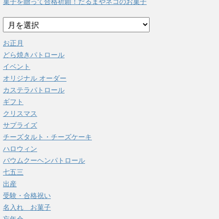
菓子を贈って合格祈願！だるまやネコのお菓子
ア
ー
カ
お正月
イ
どら焼きパトロール
ブ
イベント
オリジナル オーダー
カステラパトロール
ギフト
クリスマス
サプライズ
チーズタルト・チーズケーキ
ハロウィン
バウムクーヘンパトロール
七五三
出産
受験・合格祝い
名入れ お菓子