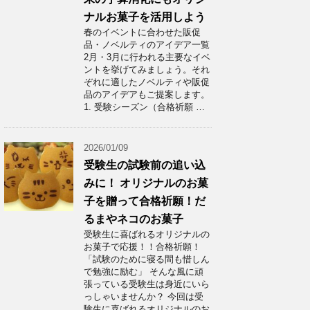
ナルお菓子を活用しよう
春のイベントに合わせた販促
品・ノベルティのアイデア一覧
2月・3月に行われる主要なイベ
ントを挙げてみましょう。それ
ぞれに適したノベルティや販促
品のアイデアもご提案します。
1. 受験シーズン（合格祈願 …
2026/01/09
受験生の試験前の追い込
みに！ オリジナルのお菓
子を贈って合格祈願！だ
るまやネコのお菓子
受験生に喜ばれるオリジナルの
お菓子で応援！！合格祈願！
「試験のために寝る間も惜しん
で勉強に励む」 そんな風に頑
張っている受験生は身近にいら
っしゃいませんか？ 今回は受
験生に喜ばれるオリジナルのお