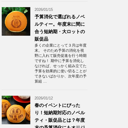
2026/01/15
予算消化で選ばれるノベ
ルティー。年度末に間に
合う短納期・大ロットの
販促品
多くの企業にとって３月は年度
末。 そのため予算の消化を視
野に入れて販売促進を行う時期
ですね！ 期中に予算を消化し
なければ、せっかく組み立てた
予算を効果的に使い切ることが
できないばかりか、次年度の予
算組 …
2026/01/12
春のイベントにぴった
り！短納期対応のノベル
ティ・販促品とは？年度
末の予算消化にもオリジ