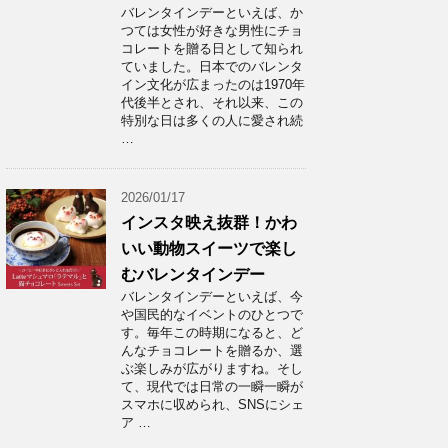
バレンタインデーといえば、か
つては女性が好きな男性にチョ
コレートを贈る日として知られ
ていました。日本でのバレンタ
イン文化が広まったのは1970年
代後半とされ、それ以来、この
特別な日は多くの人に愛され続
…
2026/01/17
インスタ映え抜群！かわ
いい動物スイーツで楽し
むバレンタインデー
バレンタインデーといえば、今
や国民的なイベントのひとつで
す。毎年この時期になると、ど
んなチョコレートを贈るか、選
ぶ楽しみが広がりますね。そし
て、現代では日常の一瞬一瞬が
スマホに収められ、SNSにシェ
ア …