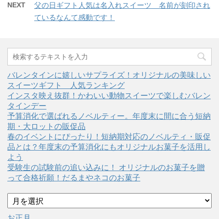
NEXT
父の日ギフト人気は名入れスイーツ 名前が刻印され
ているなんて感動です！
バレンタインに嬉しいサプライズ！オリジナルの美味しい
スイーツギフト 人気ランキング
インスタ映え抜群！かわいい動物スイーツで楽しむバレン
タインデー
予算消化で選ばれるノベルティー。年度末に間に合う短納
期・大ロットの販促品
春のイベントにぴったり！短納期対応のノベルティ・販促
品とは？年度末の予算消化にもオリジナルお菓子を活用し
よう
受験生の試験前の追い込みに！ オリジナルのお菓子を贈
って合格祈願！だるまやネコのお菓子
ア
ー
カ
お正月