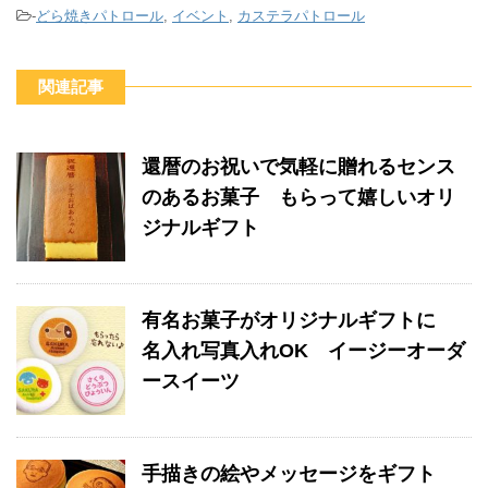
c
a
tt
-
どら焼きパトロール
,
イベント
,
カステラパトロール
e
gr
er
b
a
関連記事
o
m
o
還暦のお祝いで気軽に贈れるセンス
k
のあるお菓子 もらって嬉しいオリ
ジナルギフト
有名お菓子がオリジナルギフトに
名入れ写真入れOK イージーオーダ
ースイーツ
手描きの絵やメッセージをギフト