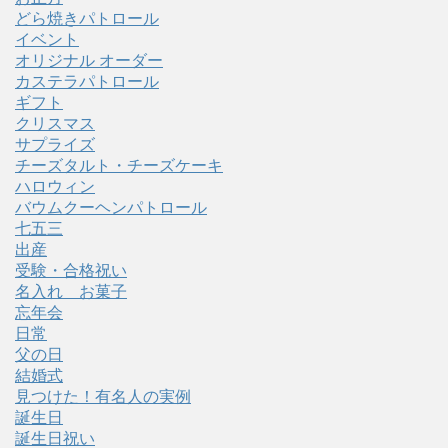
イ
どら焼きパトロール
ブ
イベント
オリジナル オーダー
カステラパトロール
ギフト
クリスマス
サプライズ
チーズタルト・チーズケーキ
ハロウィン
バウムクーヘンパトロール
七五三
出産
受験・合格祝い
名入れ お菓子
忘年会
日常
父の日
結婚式
見つけた！有名人の実例
誕生日
誕生日祝い