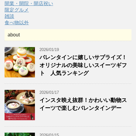
開業・開院・開店祝い
限定グルメ
雑談
食べ物以外
about
2026/01/19
バレンタインに嬉しいサプライズ！
オリジナルの美味しいスイーツギフ
ト 人気ランキング
2026/01/17
インスタ映え抜群！かわいい動物ス
イーツで楽しむバレンタインデー
2026/01/15