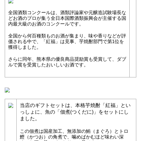
全国酒類コンクールは、酒類評論家や元醸造試験場長な
どお酒のプロが集う全日本国際酒類振興会が主催する国
内最大級のお酒のコンクールです。
全国から何百種類ものお酒が集まり、味や香りなどが評
価される中で、「紅福」は見事、芋焼酎部門で第1位を
獲得しました。
さらに同年、熊本県の優良商品奨励賞も受賞して、ダブ
ルで賞を受賞したおいしいお酒です。
当店のギフトセットは、本格芋焼酎「紅福」とい
っしょに、魚の「佃煮(つくだに)」をセットにし
ました。
この佃煮は国産加工、無添加の鮪（まぐろ）とトロ
鰹（かつお）の角煮で、噛めばかむほど味わい深