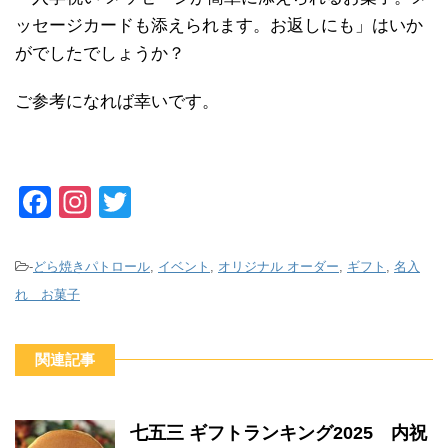
ッセージカードも添えられます。お返しにも」はいか
がでしたでしょうか？
ご参考になれば幸いです。
F
In
T
a
st
wi
c
a
tt
-
どら焼きパトロール
,
イベント
,
オリジナル オーダー
,
ギフト
,
名入
e
gr
er
れ お菓子
b
a
o
m
関連記事
o
k
七五三 ギフトランキング2025 内祝