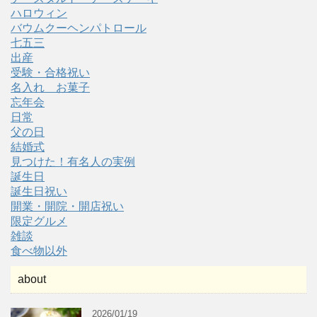
ハロウィン
バウムクーヘンパトロール
七五三
出産
受験・合格祝い
名入れ お菓子
忘年会
日常
父の日
結婚式
見つけた！有名人の実例
誕生日
誕生日祝い
開業・開院・開店祝い
限定グルメ
雑談
食べ物以外
about
2026/01/19