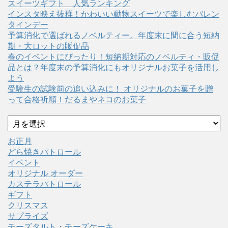
スイーツギフト 人気ランキング
インスタ映え抜群！かわいい動物スイーツで楽しむバレン
タインデー
予算消化で選ばれるノベルティー。年度末に間に合う短納
期・大ロットの販促品
春のイベントにぴったり！短納期対応のノベルティ・販促
品とは？年度末の予算消化にもオリジナルお菓子を活用し
よう
受験生の試験前の追い込みに！ オリジナルのお菓子を贈
って合格祈願！だるまやネコのお菓子
ア
ー
カ
お正月
イ
どら焼きパトロール
ブ
イベント
オリジナル オーダー
カステラパトロール
ギフト
クリスマス
サプライズ
チーズタルト・チーズケーキ