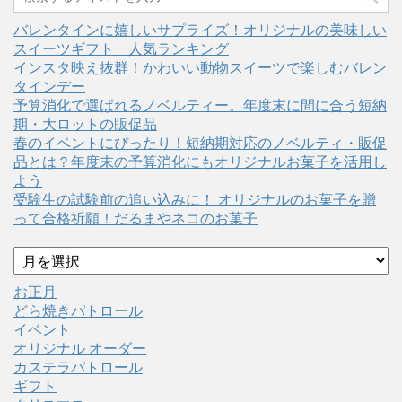
バレンタインに嬉しいサプライズ！オリジナルの美味しい
スイーツギフト 人気ランキング
インスタ映え抜群！かわいい動物スイーツで楽しむバレン
タインデー
予算消化で選ばれるノベルティー。年度末に間に合う短納
期・大ロットの販促品
春のイベントにぴったり！短納期対応のノベルティ・販促
品とは？年度末の予算消化にもオリジナルお菓子を活用し
よう
受験生の試験前の追い込みに！ オリジナルのお菓子を贈
って合格祈願！だるまやネコのお菓子
ア
ー
カ
お正月
イ
どら焼きパトロール
ブ
イベント
オリジナル オーダー
カステラパトロール
ギフト