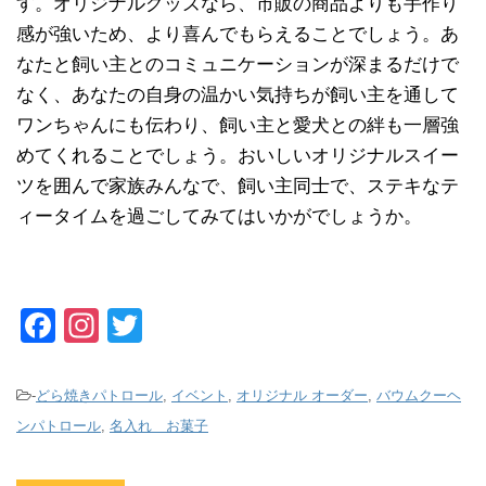
す。オリジナルグッズなら、市販の商品よりも手作り
感が強いため、より喜んでもらえることでしょう。あ
なたと飼い主とのコミュニケーションが深まるだけで
なく、あなたの自身の温かい気持ちが飼い主を通して
ワンちゃんにも伝わり、飼い主と愛犬との絆も一層強
めてくれることでしょう。おいしいオリジナルスイー
ツを囲んで家族みんなで、飼い主同士で、ステキなテ
ィータイムを過ごしてみてはいかがでしょうか。
F
In
T
a
st
wi
c
a
tt
-
どら焼きパトロール
,
イベント
,
オリジナル オーダー
,
バウムクーヘ
e
gr
er
ンパトロール
,
名入れ お菓子
b
a