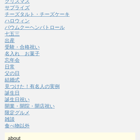
クリスマス
サプライズ
チーズタルト・チーズケーキ
ハロウィン
バウムクーヘンパトロール
七五三
出産
受験・合格祝い
名入れ お菓子
忘年会
日常
父の日
結婚式
見つけた！有名人の実例
誕生日
誕生日祝い
開業・開院・開店祝い
限定グルメ
雑談
食べ物以外
about