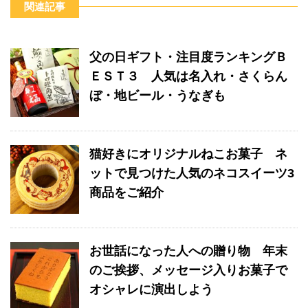
o
m
関連記事
o
k
父の日ギフト・注目度ランキングＢ
ＥＳＴ３ 人気は名入れ・さくらん
ぼ・地ビール・うなぎも
猫好きにオリジナルねこお菓子 ネ
ットで見つけた人気のネコスイーツ3
商品をご紹介
お世話になった人への贈り物 年末
のご挨拶、メッセージ入りお菓子で
オシャレに演出しよう