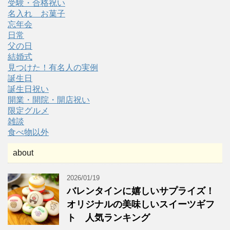
受験・合格祝い
名入れ お菓子
忘年会
日常
父の日
結婚式
見つけた！有名人の実例
誕生日
誕生日祝い
開業・開院・開店祝い
限定グルメ
雑談
食べ物以外
about
2026/01/19
バレンタインに嬉しいサプライズ！
オリジナルの美味しいスイーツギフ
ト 人気ランキング