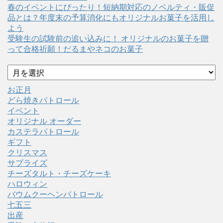
春のイベントにぴったり！短納期対応のノベルティ・販促
品とは？年度末の予算消化にもオリジナルお菓子を活用し
よう
受験生の試験前の追い込みに！ オリジナルのお菓子を贈
って合格祈願！だるまやネコのお菓子
ア
ー
カ
お正月
イ
どら焼きパトロール
ブ
イベント
オリジナル オーダー
カステラパトロール
ギフト
クリスマス
サプライズ
チーズタルト・チーズケーキ
ハロウィン
バウムクーヘンパトロール
七五三
出産