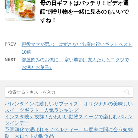
母の日ギフトはバッチリ！ビデオ通
話で贈り物を一緒に見るのもいいで
すね！
PREV
現役ママが選ぶ、はずさない出産内祝いギフトベスト
10選
NEXT
部屋飲みのお供に。 寒い季節は友人たちとコタツで
お酒とお菓子♪
バレンタインに嬉しいサプライズ！オリジナルの美味しい
スイーツギフト 人気ランキング
インスタ映え抜群！かわいい動物スイーツで楽しむバレン
タインデー
予算消化で選ばれるノベルティー。年度末に間に合う短納
期・大ロットの販促品