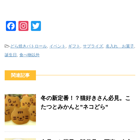
F
In
T
a
st
wi
c
a
tt
-
どら焼きパトロール
,
イベント
,
ギフト
,
サプライズ
,
名入れ お菓子
,
e
gr
er
誕生日
,
食べ物以外
b
a
o
m
関連記事
o
k
冬の新定番！？猫好きさん必見。こ
たつとみかんと”ネコどら”